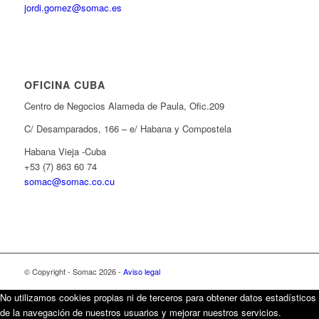
jordi.gomez@somac.es
OFICINA CUBA
Centro de Negocios Alameda de Paula, Ofic.209
C/ Desamparados, 166 – e/ Habana y Compostela
Habana Vieja -Cuba
+53 (7) 863 60 74
somac@somac.co.cu
© Copyright - Somac 2026 -
Aviso legal
No utilizamos cookies propias ni de terceros para obtener datos estadísticos
de la navegación de nuestros usuarios y mejorar nuestros servicios.