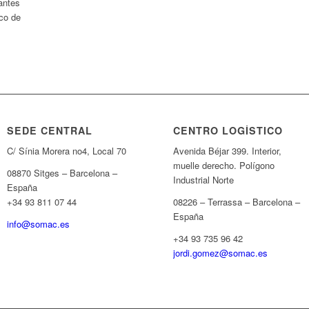
antes
ico de
SEDE CENTRAL
CENTRO LOGÍSTICO
C/ Sínia Morera no4, Local 70
Avenida Béjar 399. Interior,
muelle derecho. Polígono
08870 Sitges – Barcelona –
Industrial Norte
España
+34 93 811 07 44
08226 – Terrassa – Barcelona –
España
info@somac.es
+34 93 735 96 42
jordi.gomez@somac.es