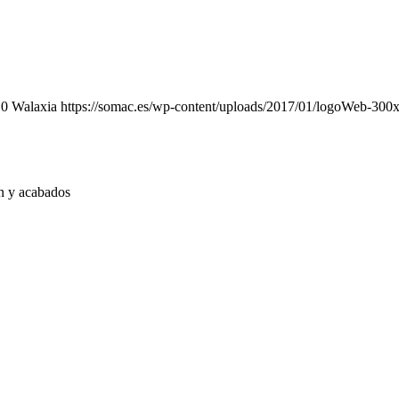
0
Walaxia
https://somac.es/wp-content/uploads/2017/01/logoWeb-300
ón y acabados