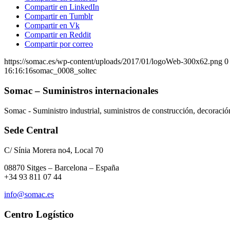
Compartir en LinkedIn
Compartir en Tumblr
Compartir en Vk
Compartir en Reddit
Compartir por correo
https://somac.es/wp-content/uploads/2017/01/logoWeb-300x62.png
0
16:16:16
somac_0008_soltec
Somac – Suministros internacionales
Somac - Suministro industrial, suministros de construcción, decoraci
Sede Central
C/ Sínia Morera no4, Local 70
08870 Sitges – Barcelona – España
+34 93 811 07 44
info@somac.es
Centro Logístico