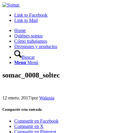
Link to Facebook
Link to Mail
Home
Quiénes somos
Cómo trabajamos
Divisiones y productos
Buscar
Menú
Menú
somac_0008_soltec
12 enero, 2017
/
por
Walaxia
Compartir esta entrada
Compartir en Facebook
Compartir en X
Compartir en Pinterest